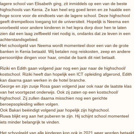
lagere school van Elisabeth ging, zit inmiddels op een van de beste
highschools van Kenia. Ze kan heel erg goed leren en ze haalde een
hoge score voor de eindtoets van de lagere school. Deze highschool
geeft drempelloos toegang tot de universiteit. Hopelijk is Neema een
voorbeeld voor andere kinderen in het lepra dorp door hen te laten
zien dat een laag zelfbeeld niet nodig is, ondanks dat ze leven in een
achterstandsgebied.
Het schoolgeld van Neema wordt momenteel door een van de grote
banken in Kenia betaald. Wij betalen nog reiskosten, zeep en andere
persoonlijke dingen voor haar, omdat de bank dit niet betaalt.
Riziki en Edith gaan volgend jaar nog een jaar naar de highschool/
kostschool. Riziki heeft dan hopelijk een ICT opleiding afgerond, Edith
kan daarna gaan werken in de hotel branche.
George en zijn zusje Rosa gaan volgend jaar ook naar de laatste klas
van het voortgezet onderwijs. Ook zij zaten op een kostschool/
highschool. Zij zullen daarna misschien nog een gerichte
beroepsopleiding willen volgen.
Ook Bakari beëindigt volgend jaar hopelijk zijn highschool.
Ruwa blijkt erg aan het puberen te zijn. Hij schijnt school momenteel
iets minder belangrijk te vinden.
Het schoolgeld van alle kinderen kon ook in 2021 weer worden betaald