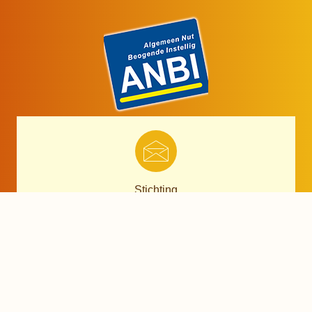
Stichting
Keti Utulie
Gerard Doustraat 20
3583 SE Utrecht
06-14426424