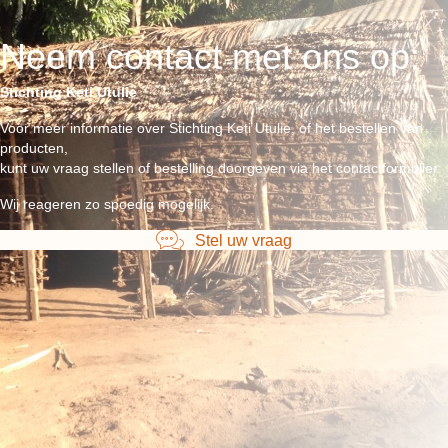
Neem contact met ons op:
Stichting Keti Utulie
Voor meer informatie over Stichting Keti Utulie, of het bestellen van
producten,
kunt uw vraag stellen of bestelling doorgeven via het contactformulier.
Wij reageren zo spoedig mogelijk.
Stel uw vraag